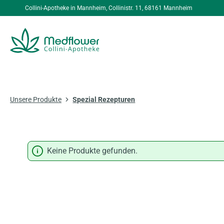
Collini-Apotheke in Mannheim, Collinistr. 11, 68161 Mannheim
springen
Zur Hauptnavigation springen
Unsere Produkte
Spezial Rezepturen
Keine Produkte gefunden.