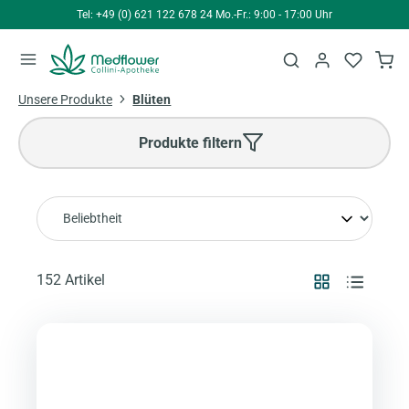
Tel: +49 (0) 621 122 678 24 Mo.-Fr.: 9:00 - 17:00 Uhr
alt springen
Unsere Produkte
Blüten
Produkte filtern
152 Artikel