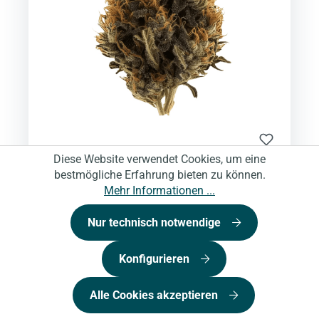
Diese Website verwendet Cookies, um eine
Platinum Pave
bestmögliche Erfahrung bieten zu können.
420 Compound 30/1 CA PPE Platinum Pavé -
Mehr Informationen ...
Platinum Pave
7,49 €*
(inkl. MwSt.)
Verfügbar
Nur technisch notwendige
Konfigurieren
Alle Cookies akzeptieren