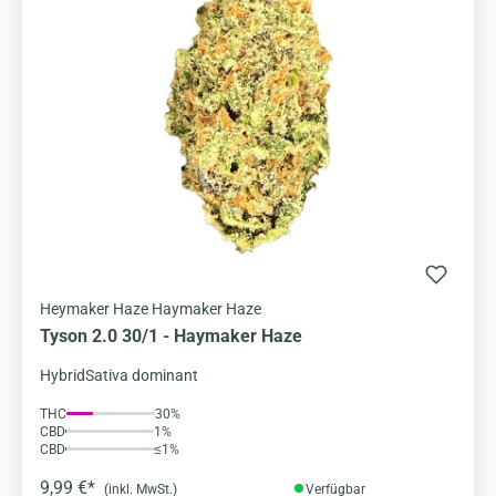
Heymaker Haze Haymaker Haze
Tyson 2.0 30/1 - Haymaker Haze
Hybrid
Sativa dominant
THC
30%
CBD
1%
CBD
≤1%
9,99 €*
(inkl. MwSt.)
Verfügbar